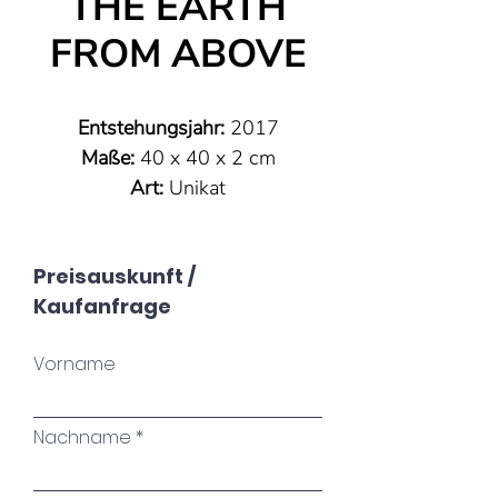
THE EARTH
FROM ABOVE
Entstehungsjahr:
2017
Maße:
40 x 40 x 2 cm
Art:
Unikat
Technik:
fließende Technik auf
Leinwand
Preisauskunft /
Material:
farb - und
Kaufanfrage
lichtintensive Acrylfarben
Versiegelung:
hochglänzende
Vorname
Kunstharzbeschichtung zum
Schutz des Bildes und Erhalt
der Leuchtkraft und Intensität
Nachname
der Farben
Signatur:
auf der Rückseite