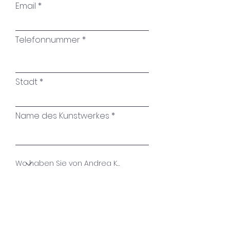
Email
sowie unten links auf der
Leinwand
Die Seiten sind ebenfalls mit
Telefonnummer
Farbe und Harz bedeckt, so
dass das Bild ohne Rahmen
aufgehängt werden kann
Stadt
Name des Kunstwerkes
Ihre Nachricht