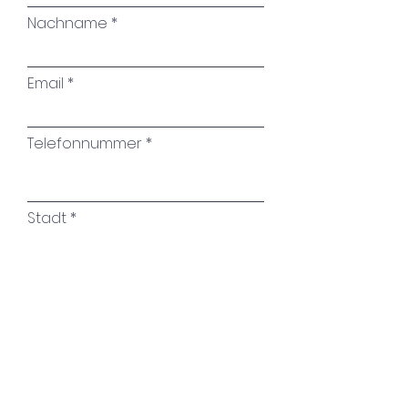
Versiegelung:
hochglänzende
Nachname
Kunstharzbeschichtung zum
Schutz des Bildes und Erhalt
Email
der Leuchtkraft und Intensität
der Farben
Signatur:
auf der Rückseite
Telefonnummer
Stadt
Name des Kunstwerkes
Ihre Nachricht