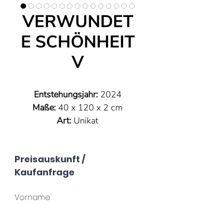
VERWUNDET
E SCHÖNHEIT
V
Entstehungsjahr:
2024
Maße:
40 x 120 x 2 cm
Art:
Unikat
Technik:
Mixed Media auf
Leinwand
Preisauskunft /
Material:
Sumpfkalk,
Kaufanfrage
Marmormehl, Pigmente, Acryl,
Kunstharz auf Leinwand;
Vorname
silberner
Schattenfugenrahmen